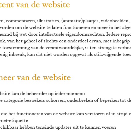
ntent van de website
n, commentaren, illustraties, (animatie)plaatjes, videobeelden, 
worden om de website te laten functioneren en meer in het alg
chermd bij wet door intellectuele eigendomsrechten. Iedere repro
ok, van het geheel of slechts een onderdeel ervan, met inbegrip 
e toestemming van de verantwoordelijke, is ten strengste verbo
nig inbreuk, kan dat niet worden opgevat als stilzwijgende toe
heer van de website
bsite kan de behe
erder op ieder moment:
ategorie bezoekers schorsen, onderbreken of beperken tot de 
e het functioneren van de website kan verstoren of in strijd is
ernet-etiquette
schikbaar hebben teneinde updates uit te kunnen voeren