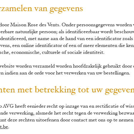
erzamelen van gegevens
oor Maison Rose des Vents. Onder persoonsgegevens worden ver
ceerbare natuurlijke persoon; als identificeerbaar wordt beschou
ïdentificeerd, met name aan de hand van een identificator zoal
vens, een online identificator of een of meer elementen die ken
sche, economische, culturele of sociale identiteit.
ebsite worden verzameld worden hoofdzakelijk gebruikt door 
en indien aan de orde voor het verwerken van uw bestellingen
chten met betrekking tot uw gegeve
b b AVG heeft eenieder recht op inzage van en rectificatie of wi
ende verwerking, alsmede het recht tegen de verwerking bezwaa
unt deze rechten uitoefenen door contact met ons op te nemen
t.be
.