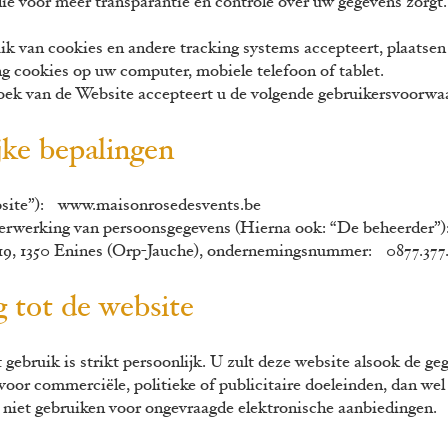
 voor meer transparantie en controle over uw gegevens zorgt.
ik van cookies en andere tracking systems accepteert, plaatse
ng cookies op uw computer, mobiele telefoon of tablet.
oek van de Website accepteert u de volgende gebruikersvoorwa
ijke bepalingen
bsite”):
www.maisonrosedesvents
.be
erwerking van persoonsgegevens (Hierna ook: “De beheerder”):
 19, 1350 Enines (Orp-Jauche), ondernemingsnummer:
0877.377
g tot de website
 gebruik is strikt persoonlijk. U zult deze website alsook de g
 voor
commerciële, politieke of publicitaire doeleinden, dan we
r niet gebruiken voor ongevraagde elektronische aanbiedingen.