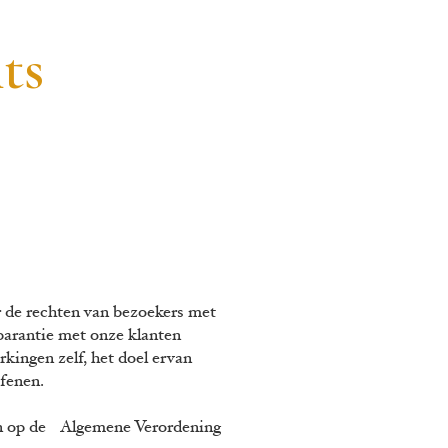
ts
r de rechten van bezoekers met
parantie met onze klanten
ingen zelf, het doel ervan
oefenen.
en op de
Algemene Verordening