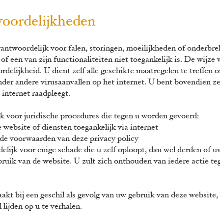
woordelijkheden
rantwoordelijk voor falen, storingen, moeilijkheden of onderbr
of een van zijn functionaliteiten niet toegankelijk is. De wijz
rdelijkheid. U dient zelf alle geschikte maatregelen te treffe
er andere virusaanvallen op het internet. U bent bovendien ze
 internet raadpleegt.
jk voor juridische procedures die tegen u worden gevoerd:
bsite of diensten toegankelijk via internet
 voorwaarden van deze privacy policy
elijk voor enige schade die u zelf oploopt, dan wel derden of u
bruik van de web
site. U zult zich onthouden van iedere actie te
kt bij een geschil als gevolg van uw gebruik van deze website, i
al lijden op u te verhalen.