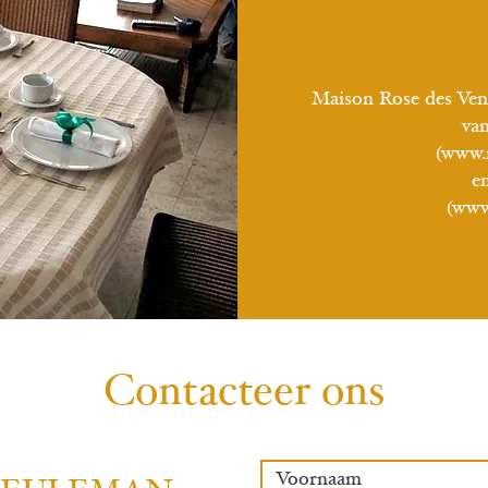
Maison Rose des Ven
va
(www.r
e
(
www
Contacteer ons