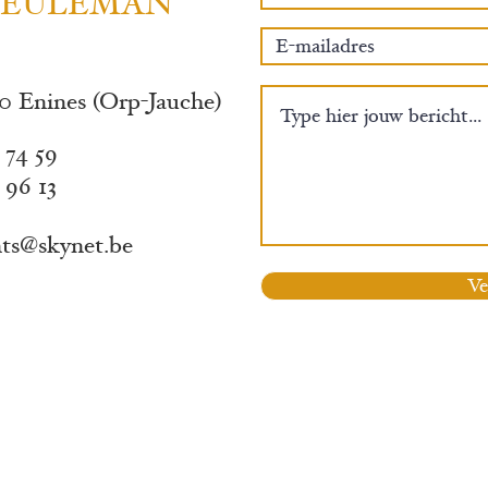
. MEULEMAN
0 Enines (Orp-Jauche)
 74 59
 96 13
nts@s
kynet.be
Ve