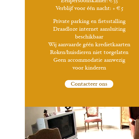
Éénpersoonskamer: €55
Verblijf voor één nacht: + €5
Private parking en fietsstalling
Draadloze internet aansluiting
beschikbaar
Wij aanvaarde géén kredietkaarten
Roken/huisdieren niet toegelaten
Geen accommodatie aanwezig
voor kinderen
Contacteer ons