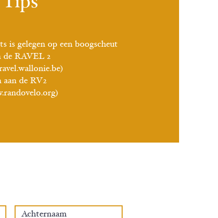
Tips
ts is gelegen op een boogscheut
n de RAVEL 2​
avel.wallonie.be)
n aan de RV2
.randovelo.org
)